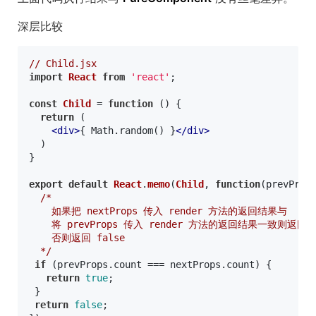
深层比较
// Child.jsx
import
React
from
'react'
;

const
Child
 = 
function
 (
) {

return
 (

<
div
>
{ Math.random() }
</
div
>
  )

}

export
default
React
.
memo
(
Child
, 
function
(
prevProp
/*

    如果把 nextProps 传入 render 方法的返回结果与

    将 prevProps 传入 render 方法的返回结果一致则返回 t
    否则返回 false

  */
if
 (prevProps.
count
 === nextProps.
count
) {

return
true
;

 }

return
false
;
