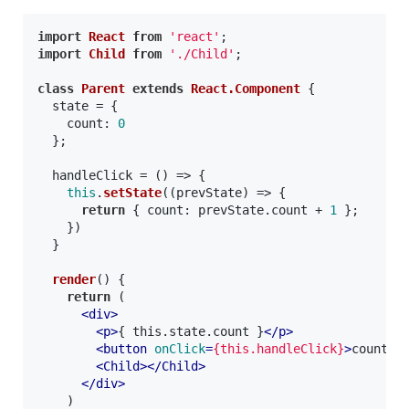
import
React
from
'react'
import
Child
from
'./Child'
;

class
Parent
extends
React.Component
 {

  state = {

count
: 
0
  };

  handleClick = 
() =>
 {

this
.
setState
(
(
prevState
) =>
 {

return
 { 
count
: prevState.
count
 + 
1
 };

    })

  }

render
(
) {

return
 (

<
div
>
<
p
>
{ this.state.count }
</
p
>
<
button
onClick
=
{this.handleClick}
>
count++
<
Child
>
</
Child
>
</
div
>
    )
